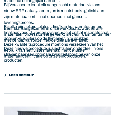
materiaal belangrijker dan ooit.
Bij Verschoore loopt elk aangekocht materiaal via ons
nieuw ERP datasysteem , en is rechtstreeks gelinkt aan
zijn materiaalcertificaat doorheen het ganse
leveringsproces.
Bij elke pijp- of profielafsnijding kan het warmtenummer
Eenmaal aangekomen in onze werkplaats, worden alle
heel eenvoudig worden overgebracht op het restmateriaal
materialen professioneel gemerkt met hun warmtenummer
door enkele cijfers op de flymarker in te drukken.
met behulp van onze nieuwe digitale flymarker.
Deze kwaliteitsprocedure moet ons verzekeren van het
Deze nieuwe procedure is slechts één onderdeel in ons
gebruik van het juiste materiaal met de juiste
streven naar een optimale kwaliteitsborging van onze
materiaalidentificatie op onze eindproducten.
producten.
LEES BERICHT