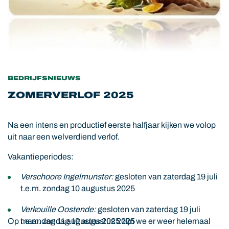
BEDRIJFSNIEUWS
ZOMERVERLOF 2025
Na een intens en productief eerste halfjaar kijken we volop
uit naar een welverdiend verlof.
Vakantieperiodes:
Verschoore Ingelmunster:
gesloten van
zaterdag 19 juli
t.e.m. zondag 10 augustus 2025
Verkouille Oostende:
gesloten van
zaterdag 19 juli
Op
t.e.m. zondag 10 augustus 2025
maandag 11 augustus 2025
zijn we er weer helemaal