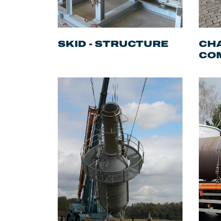
SKID - STRUCTURE
CH
CO