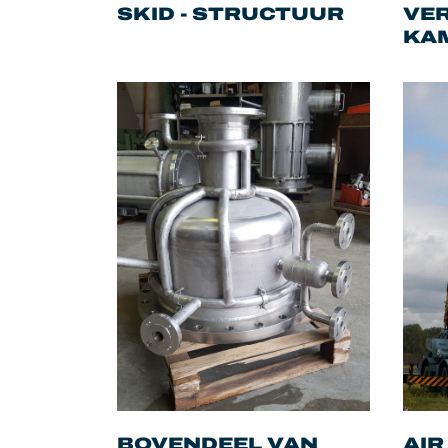
SKID - STRUCTUUR
VE
KA
BOVENDEEL VAN
AIR