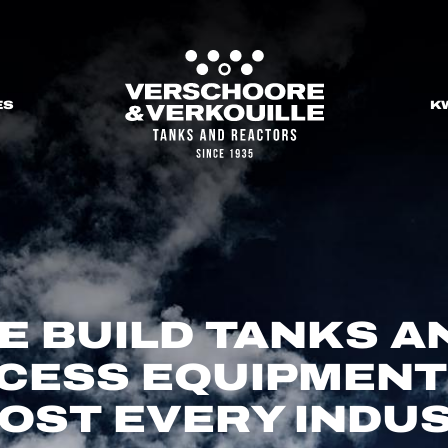
ES
K
E BUILD TANKS A
CESS EQUIPMENT
OST EVERY INDUS