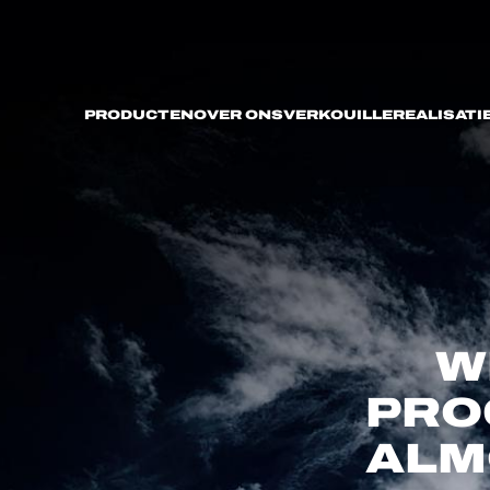
PRODUCTEN
OVER ONS
VERKOUILLE
REALISATI
W
PRO
ALM