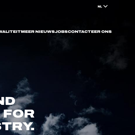
NL
WALITEIT
MEER NIEUWS
JOBS
CONTACTEER ONS
ND
 FOR
TRY.