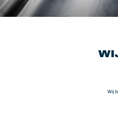
WI
Wij b