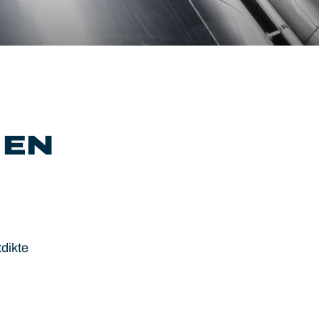
 EN
tdikte