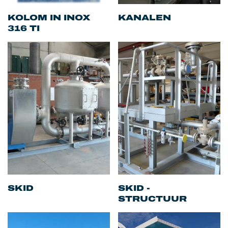
KOLOM IN INOX
KANALEN
316 TI
SKID
SKID -
STRUCTUUR