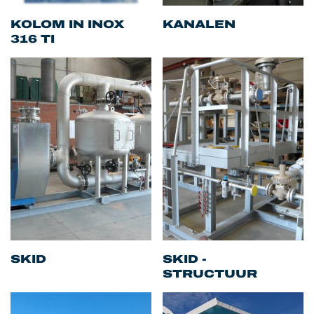
KOLOM IN INOX
KANALEN
316 TI
SKID
SKID -
STRUCTUUR